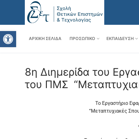
Ανοίξτε τη γραμμή εργαλείω
ΑΡΧΙΚΉ ΣΕΛΊΔΑ
ΠΡΟΣΩΠΙΚΌ
ΕΚΠΑΊΔΕΥΣΗ
8η Διημερίδα του Εργ
του ΠΜΣ “Μεταπτυχια
Το Εργαστήριο Εφ
“Μεταπτυχιακές Σπουδ