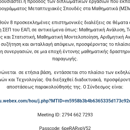
ρουσιαστεί η πρόοδος των διπλωματικών εργασιών που εκπον
ρογράμματος Μεταπτυχιακές Σπουδές στα Μαθηματικά (ΜΣΜ
θούν 8 προσκεκλημένες επιστημονικές διαλέξεις σε θέματα 
η ΣΕΠ του ΕΑΠ, σε αντικείμενα όπως: Μαθηματική Ανάλυση, 
ες και Στατιστική, Μαθηματική Μοντελοποίηση, Αριθμητική Α
 συζήτηση και ανταλλαγή απόψεων, προσφέροντας το πλαίσιο
ξη συνεργασιών, σε μια εποχή έντονης μαθηματικής δραστηρι
παραγωγής.
νώνεται σε ετήσια βάση, εντάσσεται στο πλαίσιο των εκδηλ
ών και Τεχνολογίας. Θα διεξαχθεί διαδικτυακά, προσφέροντ
αποστάσεως παρακολούθησής της. Ο Σύνδεσμος είναι:
hou.webex.com/hou/j.php?MTID=m5958b3b4b6365335d173c92
Meeting ID: 2794 662 7293
Passcode: 6peRARvpV52