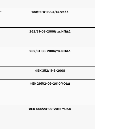
-
190/16-8-2004/τα.νπδδ
-
262/31-08-2006/τα. ΝΠΔΔ
-
262/31-08-2006/τα. ΝΠΔΔ
ΦΕΚ 352/11-8-2008
2
ΦΕΚ 295/2-09-2010 ΥΟΔΔ
4
ΦΕΚ 444/24-09-2012 ΥΟΔΔ