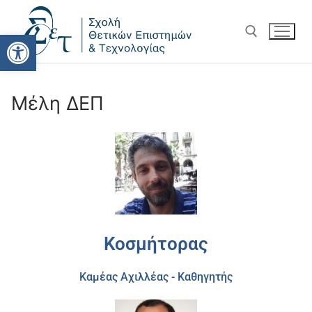
Ανοίξτε τη γραμμή εργαλείω
Μέλη ΔΕΠ
Κοσμήτορας
Καμέας Αχιλλέας - Καθηγητής