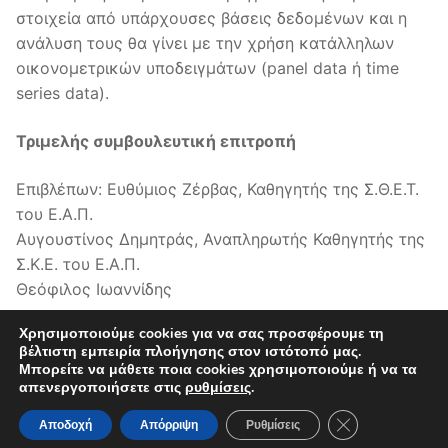
στοιχεία από υπάρχουσες βάσεις δεδομένων και η
ανάλυση τους θα γίνει με την χρήση κατάλληλων
οικονομετρικών υποδειγμάτων (panel data ή time
series data).
Τριμελής συμβουλευτική επιτροπή
Επιβλέπων: Ευθύμιος Ζέρβας, Καθηγητής της Σ.Θ.Ε.Τ.
του Ε.Α.Π.
Αυγουστίνος Δημητράς, Αναπληρωτής Καθηγητής της
Σ.Κ.Ε. του Ε.Α.Π.
Θεόφιλος Ιωαννίδης
Χρησιμοποιούμε cookies για να σας προσφέρουμε τη
βέλτιστη εμπειρία πλοήγησης στον ιστότοπό μας.
Μπορείτε να μάθετε ποια cookies χρησιμοποιούμε ή να τα
απενεργοποιήσετε στις
ρυθμίσεις
.
Πνευματικά δικαιώματα © 2026
Eλληνικό Ανοικτό
Κλείσιμο του Co
Πανεπιστήμιο
–
Δήλωση Προσβασιμότητας
Αποδοχή
Απόρριψη
Ρυθμίσεις